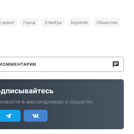
т дорог
Город
УланУдэ
Бурятия
Общество
КОММЕНТАРИИ
дписывайтесь
новости в мессенджерах и соцсетях