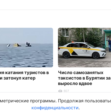
мя катания туристов в
Число самозанятых
и затонул катер
таксистов в Бурятии за
выросло вдвое
607
и метрические программы. Продолжая пользовать
конфиденциальности
.