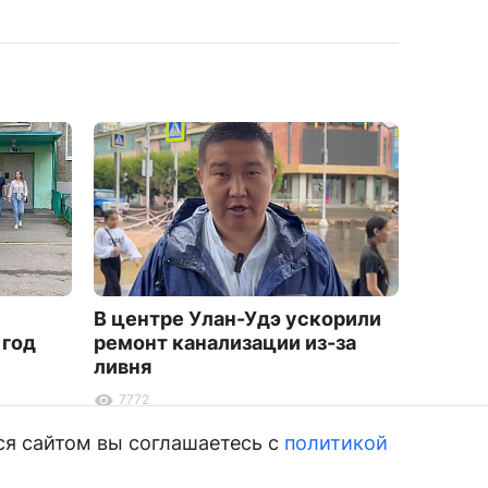
В центре Улан-Удэ ускорили
Жител
 год
ремонт канализации из-за
не ход
ливня
медве
7772
4389
ся сайтом вы соглашаетесь с
политикой