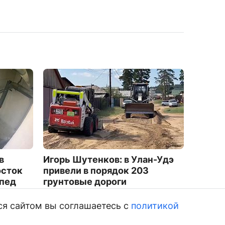
в
Игорь Шутенков: в Улан-Удэ
На агр
осток
привели в порядок 203
можно 
ипед
грунтовые дороги
горны
2055
1183
ся сайтом вы соглашаетесь с
политикой