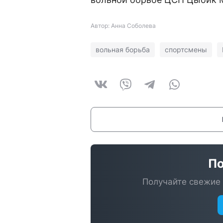
Автор: Анна Соболева
вольная борьба
спортсмены
По
Получайте свежие 