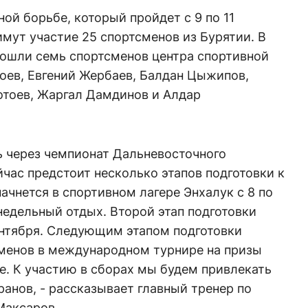
ой борьбе, который пройдет с 9 по 11
имут участие 25 спортсменов из Бурятии. В
вошли семь спортсменов центра спортивной
оев, Евгений Жербаев, Балдан Цыжипов,
отоев, Жаргал Дамдинов и Алдар
сь через чемпионат Дальневосточного
йчас предстоит несколько этапов подготовки к
ачнется в спортивном лагере Энхалук с 8 по
 недельный отдых. Второй этап подготовки
 сентября. Следующим этапом подготовки
сменов в международном турнире на призы
е. К участию в сборах мы будем привлекать
анов, - рассказывает главный тренер по
Максаров.