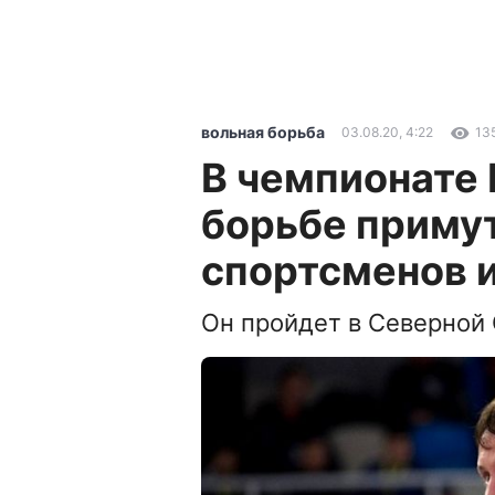
вольная борьба
03.08.20, 4:22
13
В чемпионате 
борьбе примут
спортсменов и
Он пройдет в Северной О