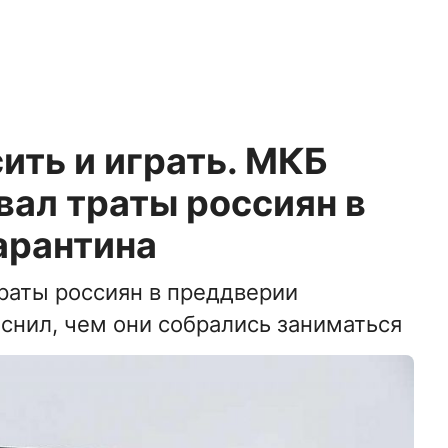
сить и играть. МКБ
ал траты россиян в
арантина
раты россиян в преддверии
снил, чем они собрались заниматься