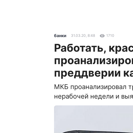
банки
31.03.20, 8:48
1710
Работать, кра
проанализиров
преддверии к
МКБ проанализировал т
нерабочей недели и выя