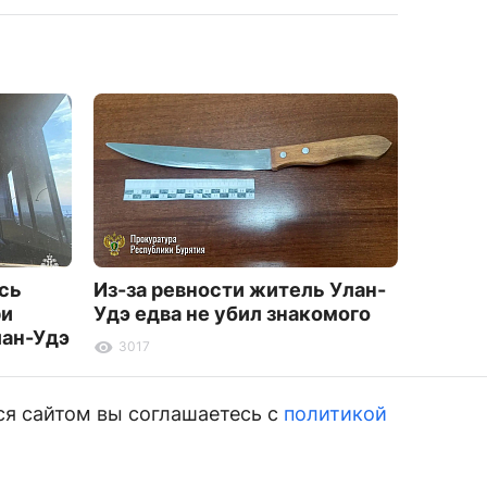
сь
Из-за ревности житель Улан-
Военн
ри
Удэ едва не убил знакомого
сбил б
лан-Удэ
дронов
3017
3189
ся сайтом вы соглашаетесь с
политикой