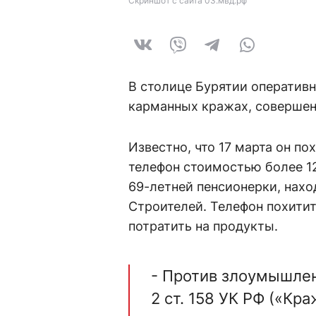
Скриншот с сайта 03.мвд.рф
В столице Бурятии оператив
карманных кражах, совершен
Известно, что 17 марта он по
телефон стоимостью более 12
69-летней пенсионерки, нахо
Строителей. Телефон похитит
потратить на продукты.
- Против злоумышлен
2 ст. 158 УК РФ («Кр