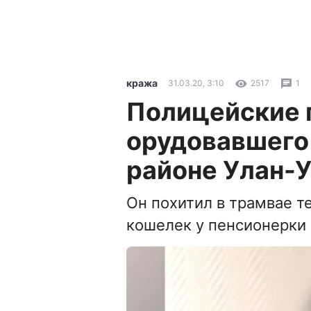
кража
31.03.20, 3:10
2517
1
Полицейские 
орудовавшего
районе Улан-
Он похитил в трамвае т
кошелек у пенсионерки