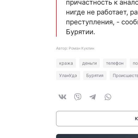
причастность к ана
нигде не работает, 
преступления, - соо
Бурятии.
Автор: Роман Куклин
кража
деньги
телефон
по
УланУдэ
Бурятия
Происшест