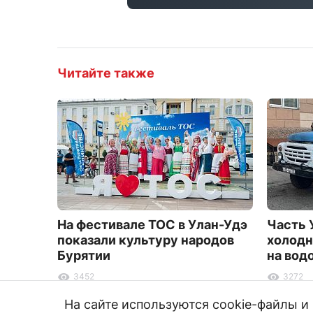
Читайте также
На фестивале ТОС в Улан-Удэ
Часть 
показали культуру народов
холодн
Бурятии
на вод
3452
3272
На сайте используются cookie-файлы 