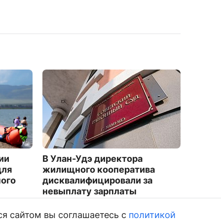
ии
В Улан-Удэ директора
На ула
для
жилищного кооператива
начал
ного
дисквалифицировали за
грани
невыплату зарплаты
2250
2970
ся сайтом вы соглашаетесь с
политикой