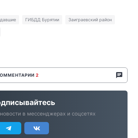
адавшие
ГИБДД Бурятии
Заиграевский район
КОММЕНТАРИИ
2
дписывайтесь
новости в мессенджерах и соцсетях