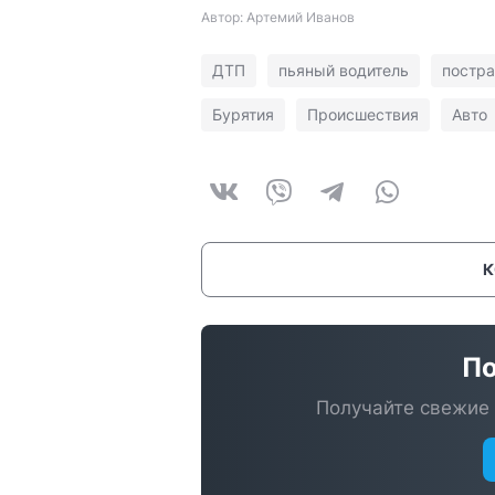
Автор: Артемий Иванов
ДТП
пьяный водитель
постр
Бурятия
Происшествия
Авто
По
Получайте свежие 