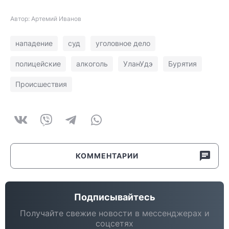
Автор: Артемий Иванов
нападение
суд
уголовное дело
полицейские
алкоголь
УланУдэ
Бурятия
Происшествия
КОММЕНТАРИИ
Подписывайтесь
Получайте свежие новости в мессенджерах и
соцсетях