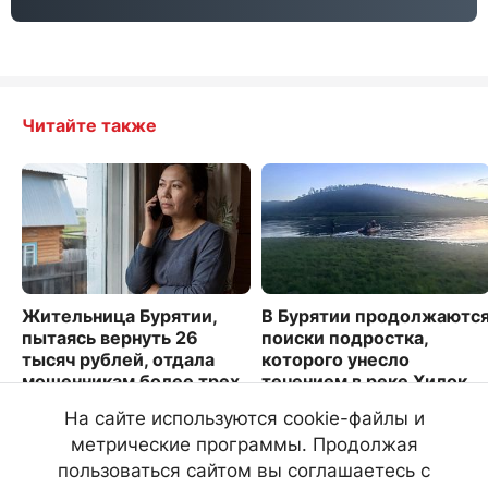
Читайте также
Жительница Бурятии,
В Бурятии продолжаютс
пытаясь вернуть 26
поиски подростка,
тысяч рублей, отдала
которого унесло
мошенникам более трех
течением в реке Хилок
миллионов
5375
На сайте используются cookie-файлы и
2541
метрические программы. Продолжая
пользоваться сайтом вы соглашаетесь с