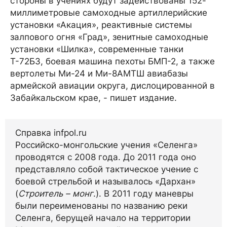
стороны в учениях будут задействованы 152-
миллиметровые самоходные артиллерийские
установки «Акация», реактивные системы
залпового огня «Град», зенитные самоходные
установки «Шилка», современные танки
Т-72Б3, боевая машина пехоты БМП-2, а также
вертолеты Ми-24 и Ми-8АМТШ авиабазы
армейской авиации округа, дислоцированной в
Забайкальском крае, - пишет издание.
Справка infpol.ru
Российско-монгольские учения «Селенга»
проводятся с 2008 года. До 2011 года оно
представляло собой тактическое учение с
боевой стрельбой и называлось «Дархан»
(
Строитель – монг
.). В 2011 году маневры
были переименованы по названию реки
Селенга, берущей начало на территории