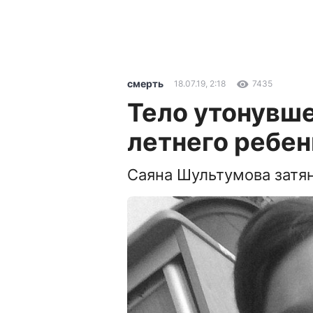
смерть
18.07.19, 2:18
7435
Тело утонувше
летнего ребен
Саяна Шультумова затян