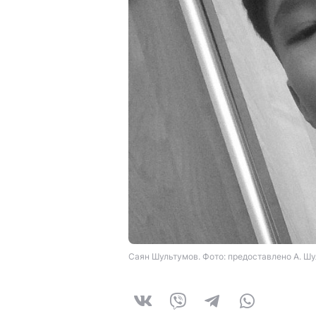
Саян Шультумов. Фото: предоставлено А. Ш