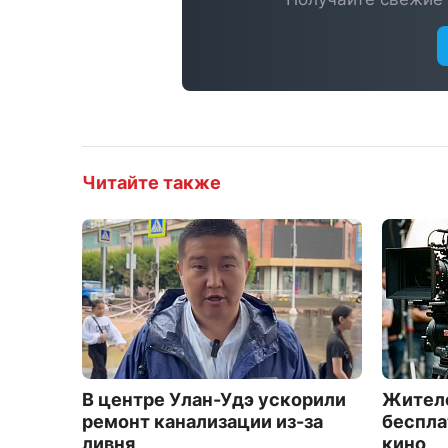
Читайте также
В центре Улан-Удэ ускорили
Жителе
ремонт канализации из-за
беспла
ливня
кино