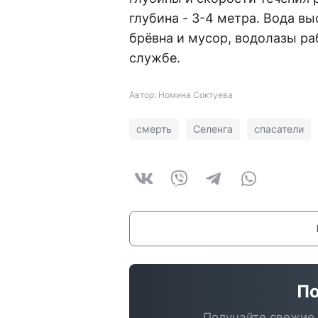
глубина - 3-4 метра. Вода вы
брёвна и мусор, водолазы ра
службе.
Автор: Номина Соктуева
смерть
Селенга
спасатели
По
Получайте свежие 