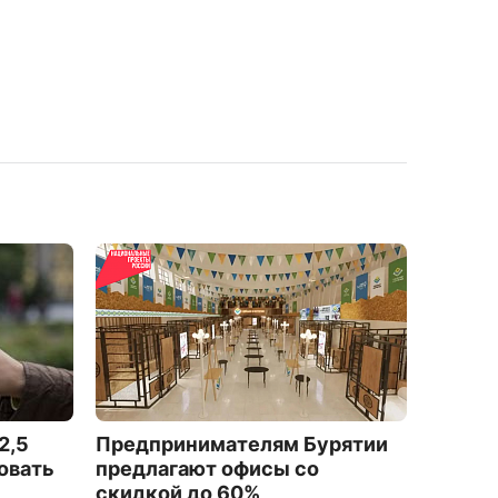
2,5
Предпринимателям Бурятии
На об
овать
предлагают офисы со
рядов 
скидкой до 60%