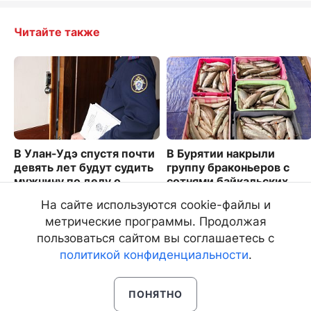
Читайте также
В Улан-Удэ спустя почти
В Бурятии накрыли
девять лет будут судить
группу браконьеров с
мужчину по делу о
сотнями байкальских
смертельном избиении
омулей
На сайте используются cookie-файлы и
2661
5859
метрические программы. Продолжая
пользоваться сайтом вы соглашаетесь с
политикой конфиденциальности
.
ПОНЯТНО