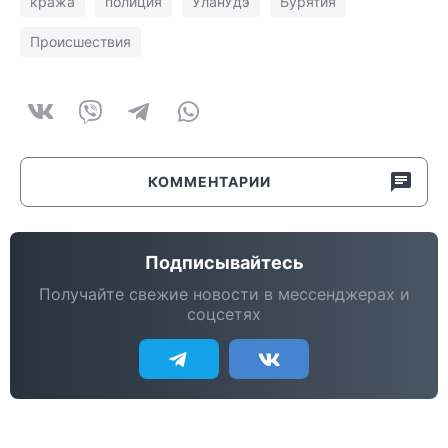
кража
полиция
УланУдэ
Бурятия
Происшествия
КОММЕНТАРИИ
Подписывайтесь
Получайте свежие новости в мессенджерах и
соцсетях