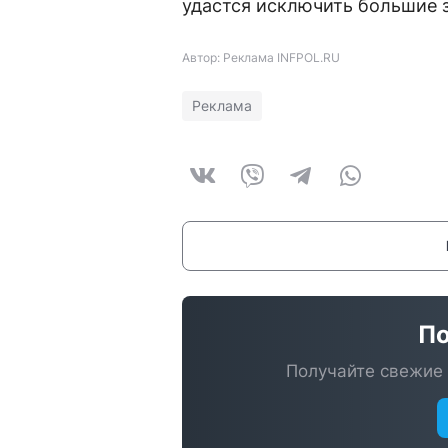
удастся исключить большие з
Автор: Реклама INFPOL.RU
Реклама
По
Получайте свежие 