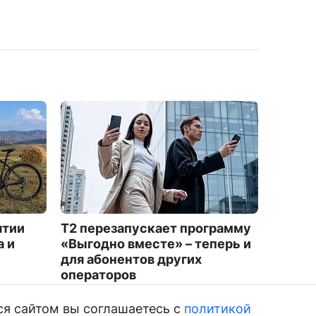
ятии
Т2 перезапускает программу
Уроже
а и
«Выгодно вместе» – теперь и
медал
для абонентов других
боевы
операторов
4227
1735
ся сайтом вы соглашаетесь с
политикой