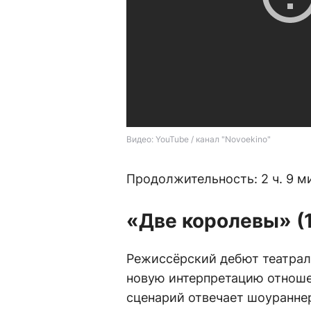
Видео: YouTube / канал "Novoekino"
Продолжительность: 2 ч. 9 м
«Две королевы» (
Режиссёрский дебют театрал
новую интерпретацию отноше
сценарий отвечает шоуранне