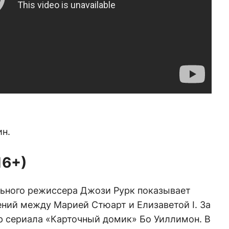
ин.
16+)
ьного режиссера Джози Рурк показывает
ний между Марией Стюарт и Елизаветой I. За
р сериала «Карточный домик» Бо Уиллимон. В