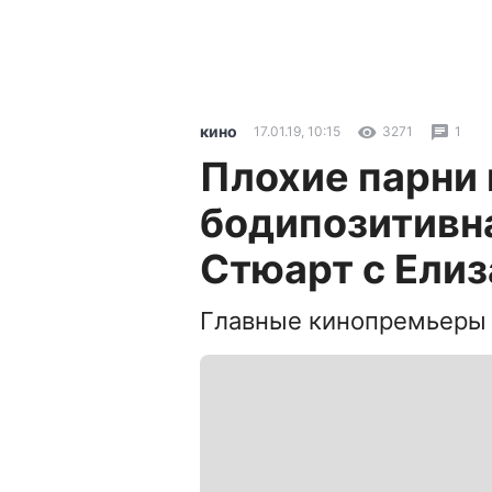
кино
17.01.19, 10:15
3271
1
Плохие парни 
бодипозитивн
Стюарт с Елиз
Главные кинопремьеры