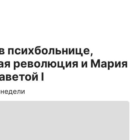
в психбольнице,
ая революция и Мария
аветой I
 недели