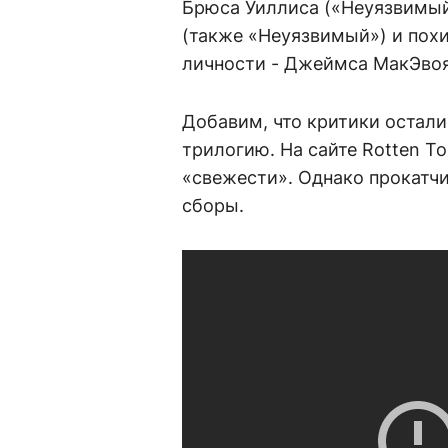
Брюса Уиллиса («Неуязвимый
(также «Неуязвимый») и пох
личности - Джеймса МакЭвоя
Добавим, что критики остали
трилогию. На сайте Rotten T
«свежести». Однако прокатч
сборы.