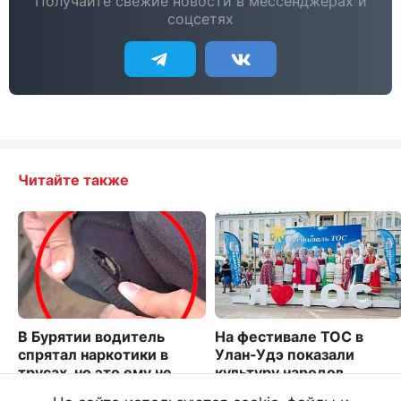
Получайте свежие новости в мессенджерах и
соцсетях
Читайте также
В Бурятии водитель
На фестивале ТОС в
спрятал наркотики в
Улан-Удэ показали
трусах, но это ему не
культуру народов
помогло
Бурятии