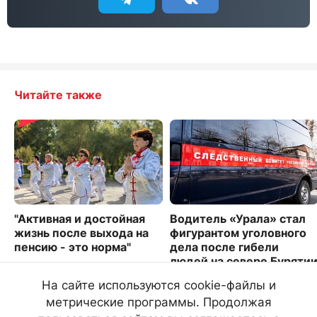
Читайте также
"Активная и достойная
Водитель «Урала» стал
жизнь после выхода на
фигурантом уголовного
пенсию - это норма"
дела после гибели
людей на севере Буряти
8991
2797
На сайте используются cookie-файлы и
метрические программы. Продолжая