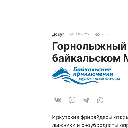
Досуг
29.10.09, 2:51
2834
Горнолыжный 
байкальском 
Иркутские фрирайдеры откры
лыжники и сноубордисты опр