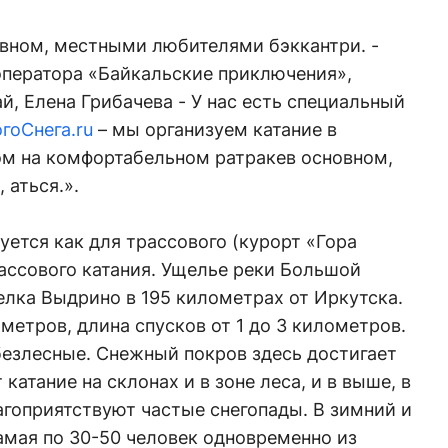
м, местными любителями бэккантри. -
оператора «Байкальские приключения»,
, Елена Грибачева - У нас есть специальный
гоСнега.ru
– мы организуем катание в
ом на комфортабельном ратракев основном,
 аться.».
ется как для трассового (курорт «Гора
рассового катания. Ущелье реки Большой
лка Выдрино в 195 километрах от Иркутска.
метров, длина спусков от 1 до 3 километров.
езлесные. Снежный покров здесь достигает
катание на склонах и в зоне леса, и в выше, в
агоприятствуют частые снегопады. В зимний и
амая по 30-50 человек одновременно из