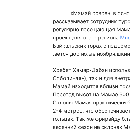
«Мамай освоен, в основно
рассказывает сотрудник тур
регулярно посещающая Мамай
проект для этого региона
Мно
Байкальских горах с подъем
.ается дор но.ые ноября.шкин,
Хребет Хамар-Дабан использу
Соболиная»), так и для внет
Мамай находится вблизи посе
Перепад высот на Мамае 600 
Склоны Мамая практически б
2-4 метров, что обеспечивает 
гольцах. Так же фрирайду бл
весенний сезон на склонах М