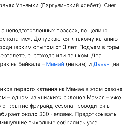
овьях Ульзыхи (Баргузинский хребет). Снег
на неподготовленных трассах, по целине.
ое катание». Допускаются к такому катанию
ордическим опытом от 3 лет. Подъем в горы
вертолете, снегоходе или пешком. Два
орах на Байкале –
Мамай
(на юге) и
Даван
(на
ников первого катания на Мамае в этом сезоне
ом – одном из «низких» склонов Мамая – уже
о открытие фрирайд-сезона проводится в
обирает около 300 человек. Предоткрывать
в минувшие выходные собрались уже