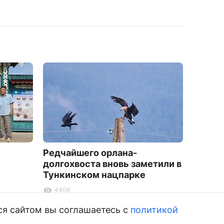
Редчайшего орлана-
Глава 
долгохвоста вновь заметили в
полны
Тункинском нацпарке
Георги
Никол
4406
6239
ся сайтом вы соглашаетесь с
политикой