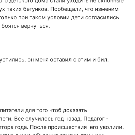
ого детского дома стали уходить не склонные
ух таких бегунков. Пообещали, что изменим
 только при таком условии дети согласились
 боятся вернуться.
стились, он меня оставил с этим и бил.
итатели для того чтоб доказать
ги. Все случилось год назад. Педагог -
лтора года. После происшествия его уволили.