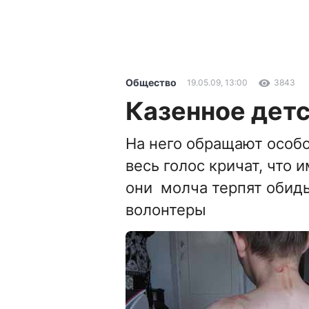
Общество
19.05.09, 13:00
3843
Казенное дет
На него обращают особо
весь голос кричат, что 
они молча терпят обиды
волонтеры