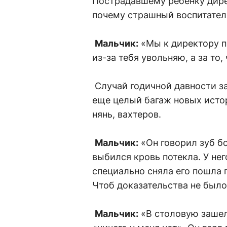
Пострадавшему ребенку дире
почему страшный воспитател
Мальчик:
«Мы к директору пр
из-за тебя увольняю, а за то,
Случай годичной давности за
еще целый багаж новых истор
нянь, вахтеров.
Мальчик:
«Он говорил зуб бо
выбился кровь потекла. У нег
специально сняла его пошла п
Чтоб доказательства не было.
Мальчик:
«В столовую зашел 