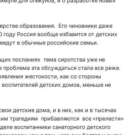
имуле для опекунов, и о разработке новых
ерстве образования. Его чиновники даже
0 году Россия вообще избавится от детских
реедут в обычные российские семьи.
ющих посланиях тема сиротства уже не
е проблема эта обсуждаться стала все реже.
роявления жестокости, как со стороны
ы воспитателей детских домов, меньше не
свои детские дома, и в них, как и в тысячах
ким трагедиям прибавляются все «прелести»
еделе воспитанники санаторного детского