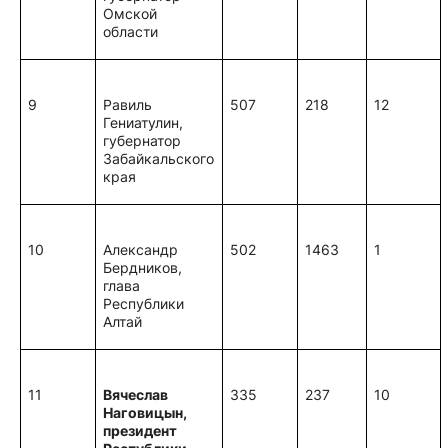
Омской
области
9
Равиль
507
218
12
Гениатулин,
губернатор
Забайкальского
края
10
Александр
502
1463
1
Бердников,
глава
Республики
Алтай
11
Вячеслав
335
237
10
Наговицын,
президент