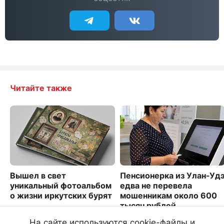
Читайте также
Вышел в свет
Пенсионерка из Улан-Уд
уникальный фотоальбом
едва не перевела
о жизни иркутских бурят
мошенникам около 600
тысяч рублей
2104
1764
На сайте используются cookie-файлы и