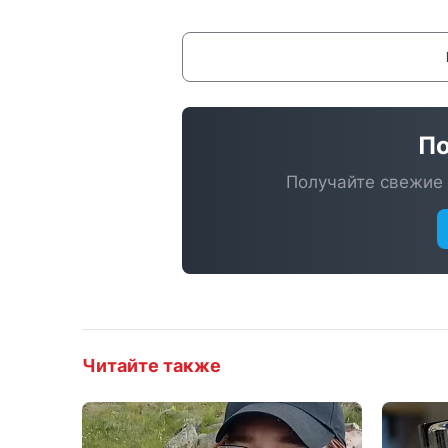
По
Получайте свежие 
Читайте также