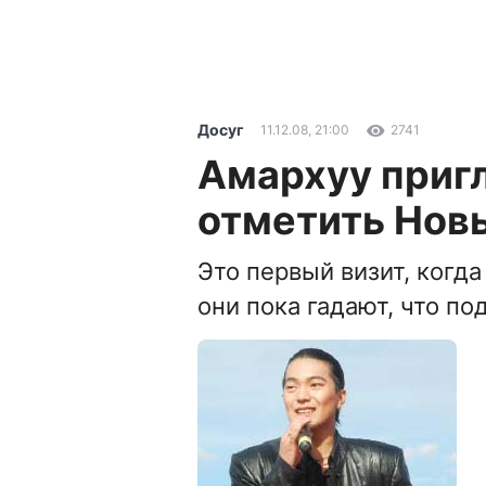
Досуг
11.12.08, 21:00
2741
Амархуу приг
отметить Новы
Это первый визит, когда
они пока гадают, что п