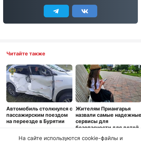
Читайте также
Автомобиль столкнулся с
Жителям Приангарья
пассажирским поездом
назвали самые надежны
на переезде в Бурятии
сервисы для
безопасности для детей
5351
1266
На сайте используются cookie-файлы и