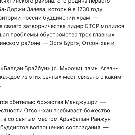
 Кяхтинского района. Это родина первого
а-Доржи Заяева, который в 1730 году
рритории России буддийский храм —
е своего затворничества лидер БТСР молился
шал проблемы обустройства трех главных
инском районе — Эргэ Бургэ, Отсон-хан и
«Балдан Брэйбун» (с. Мурочи) ламы Агван-
каждое из этих святых мест связано с каким-
.
ается обителью божества Манджушри —
естности Отсон-хан пребывает божество
, а со святым местом Арьябалын Ранжун
х буддистов воплощению сострадания —