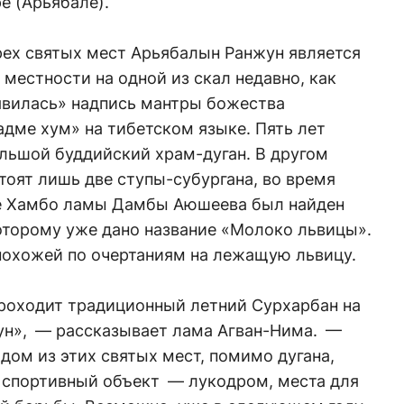
е (Арьябале).
рех святых мест Арьябалын Ранжун является
местности на одной из скал недавно, как
явилась» надпись мантры божества
дме хум» на тибетском языке. Пять лет
ольшой буддийский храм-дуган. В другом
стоят лишь две ступы-субургана, во время
ве Хамбо ламы Дамбы Аюшеева был найден
оторому уже дано название «Молоко львицы».
 похожей по очертаниям на лежащую львицу.
проходит традиционный летний Сурхарбан на
ун», — рассказывает лама Агван-Нима. —
ждом из этих святых мест, помимо дугана,
 спортивный объект — лукодром, места для