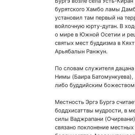
Бургэ возле села Усть-Киран
бурятского Хамбо ламы Дамб
установил там первый на те
войлочную юрту-дуган. В ход
о мире в Южной Осетии и ре
святых мест буддизма в Кяхт
Арьябалын Ранжун.
По словам служителя дацана 
Нимы (Баира Батомункуева), 
либо буддийским божеством
Местность Эргэ Бургэ счит
боддхисаттвы мудрости, в м
силы Ваджрапани (Очирвани)
связано поклонение местны