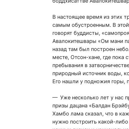
боддхисаттве Авалокитешвар
В настоящее время из этих т
самым обустроенным. В этой 
говорят буддисты, «самопро
Авалокитешвары «Ом мани па
назад там был по­строен неб
месте, Отсон-хане, где пока 
пребывания в затворничест
природный источник воды, к
Его нашли у подножия горы,
— Уже несколько лет у нас 
призы дацана «Балдан Брэйб
Хамбо лама сказал, что в ка
нужно построить какой-либо