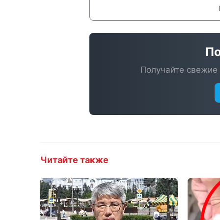
По
Получайте свежие 
Читайте также