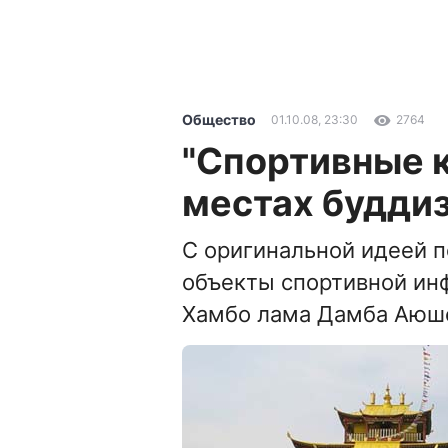
Общество
01.10.08, 23:30
2764
"Спортивные 
местах будди
С оригинальной идеей п
объекты спортивной ин
Хамбо лама Дамба Аюш