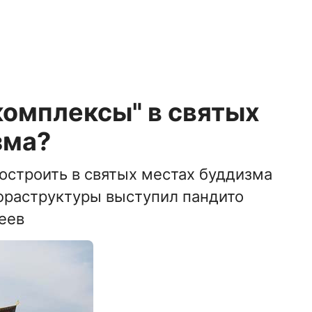
комплексы" в святых
зма?
о­строить в святых местах буддизма
фраструктуры выступил пандито
еев