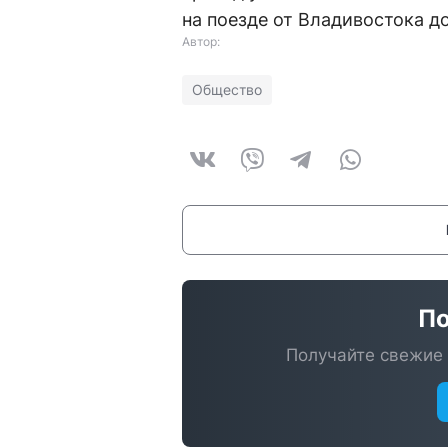
на поезде от Владивостока д
Автор:
Общество
По
Получайте свежие 