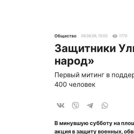
Общество
06.06.06, 15:00
1770
Защитники Ул
народ»
Первый митинг в подде
400 человек
В минувшую субботу на пло
акция в защиту военных, об