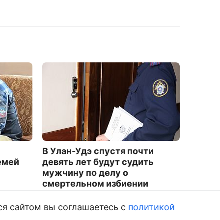
В Улан-Удэ спустя почти
В Улан
емей
девять лет будут судить
провал
мужчину по делу о
комму
смертельном избиении
2631
3701
ся сайтом вы соглашаетесь с
политикой