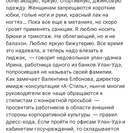
облегающую, яркую, спортивную, джинсовую
одежду. Женщинам запрещаются короткие
юбки, голые ноги и руки, красный лак на
ногтях… Пока все еще в метаниях, но скоро
грозят применять санкции. Я люблю носить
брюки и трикотаж. Не облегающий, но и не
балахон. Люблю яркую бижутерию. Все время
это надевала, а теперь надо влезать в
пиджак, — говорит недовольная улан-удэнка
Ирина, работница одного из банков Улан-Удэ,
попросившая не называть своей фамилии.
Как замечает Валентина Елбонова, директор
имидж-консультации «А-Стиль», нынче многие
руководители все чаще обращаются к
стилистам с конкретной просьбой —
просветить работников в области внешней
стороны корпоративной культуры — правил
дресс-кода. Если пройти по офисам Улан-Удэ и
кабинетам госучреждений, то складывается