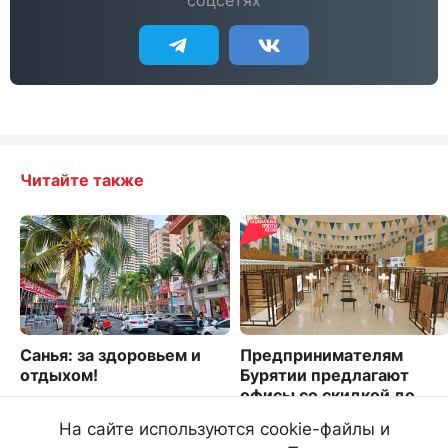
соцсетях
Читайте также
Санья: за здоровьем и
Предпринимателям
отдыхом!
Бурятии предлагают
офисы со скидкой до
5260
60%
На сайте используются cookie-файлы и
1718