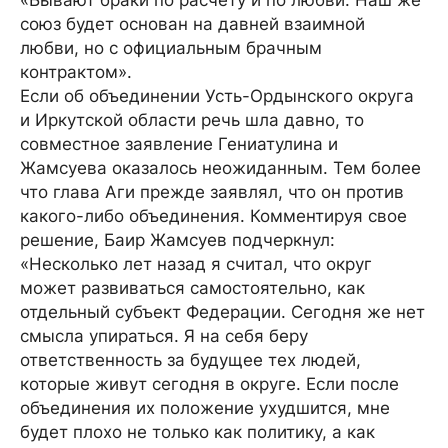
«Бывают браки по расчету и по любви. Наш же
союз будет основан на давней взаимной
любви, но с официальным брачным
контрактом».
Если об объединении Усть-Ордынского округа
и Иркутской области речь шла давно, то
совместное заявление Гениатулина и
Жамсуева оказалось неожиданным. Тем более
что глава Аги прежде заявлял, что он против
какого-либо объединения. Комментируя свое
решение, Баир Жамсуев подчеркнул:
«Несколько лет назад я считал, что округ
может развиваться самостоятельно, как
отдельный субъект Федерации. Сегодня же нет
смысла упираться. Я на себя беру
ответственность за будущее тех людей,
которые живут сегодня в округе. Если после
объ­единения их положение ухудшится, мне
будет плохо не только как политику, а как