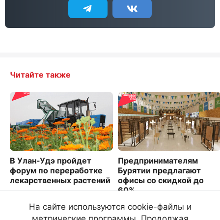
Читайте также
В Улан-Удэ пройдет
Предпринимателям
форум по переработке
Бурятии предлагают
лекарственных растений
офисы со скидкой до
60%
4629
1675
На сайте используются cookie-файлы и
метрические программы. Продолжая