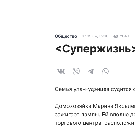
Общество
07.09.04, 15:00
2049
<Супержизнь>
Семья улан-удэнцев судится
Домохозяйка Марина Яковлева
зажигает лампы. Ей вполне д
торгового центра, расположи