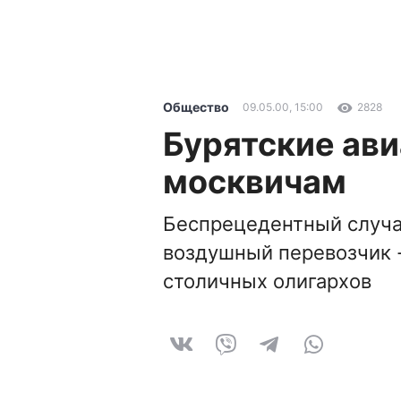
Общество
09.05.00, 15:00
2828
Бурятские ав
москвичам
Беспрецедентный случа
воздушный перевозчик 
столичных олигархов