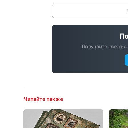
По
Получайте свежие 
Читайте также