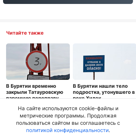
Читайте также
В Бурятии временно
В Бурятии нашли тело
закрыли Татауровскую
подростка, утонувшего в
паромную переправу
реке Хилок
1505
5133
На сайте используются cookie-файлы и
метрические программы. Продолжая
пользоваться сайтом вы соглашаетесь с
политикой конфиденциальности
.