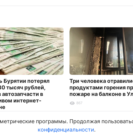
 Бурятии потерял
Три человека отравили
80 тысяч рублей,
продуктами горения п
в автозапчасти в
пожаре на балконе в У
вом интернет-
867
не
и метрические программы. Продолжая пользовать
конфиденциальности
.