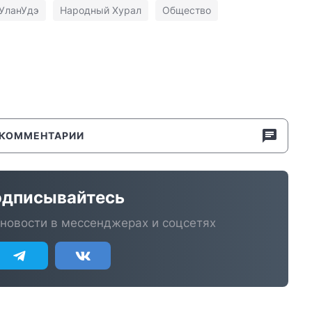
УланУдэ
Народный Хурал
Общество
КОММЕНТАРИИ
дписывайтесь
новости в мессенджерах и соцсетях