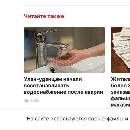
Читайте также
Улан-удэнцам начали
Житель
восстанавливать
более 
водоснабжение после аварии
заказа
фальши
3263
магази
1953
На сайте используются cookie-файлы 