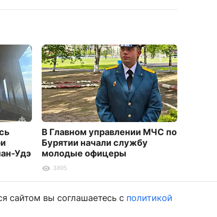
сь
В Главном управлении МЧС по
В Буря
ри
Бурятии начали службу
удари
лан-Удэ
молодые офицеры
органо
3895
1529
ся сайтом вы соглашаетесь с
политикой