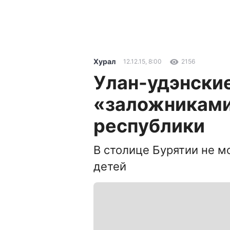
Хурал
12.12.15, 8:00
2156
Улан-удэнски
«заложниками
республики
В столице Бурятии не мо
детей