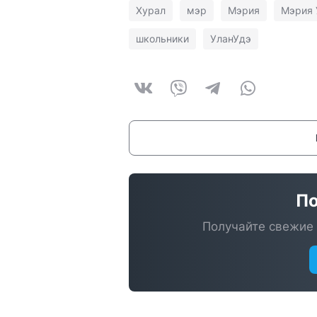
Хурал
мэр
Мэрия
Мэрия 
школьники
УланУдэ
По
Получайте свежие 