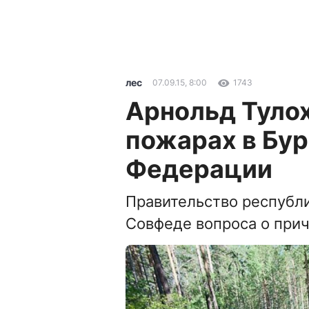
лес
07.09.15, 8:00
1743
Арнольд Туло
пожарах в Бур
Федерации
Правительство республ
Совфеде вопроса о прич