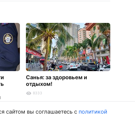
ти
Санья: за здоровьем и
Расчёт
ть
отдыхом!
уничт
возду
8333
и
6391
ся сайтом вы соглашаетесь с
политикой