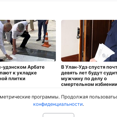
н-удэнском Арбате
В Улан-Удэ спустя поч
пают к укладке
девять лет будут суди
ной плитки
мужчину по делу о
смертельном избиени
3258
и метрические программы. Продолжая пользовать
конфиденциальности
.