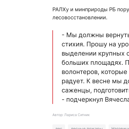
РАЛХу и минприроды РБ пору
лесовосстановлении.
- Мы должны вернуть
стихия. Прошу на ур
выделении крупных с
больших площадях. П
волонтеров, которые 
радует. К весне мы 
саженцы, подготовит
- подчеркнул Вячесл
Автор: Лариса Ситник
лес
лесные пожары
Наговиц