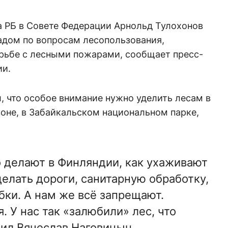
а РБ в Совете Федерации Арнольд Тулохонов
адом по вопросам лесопользования,
орьбе с лесными пожарами, сообщает пресс-
ии.
, что особое внимание нужно уделить лесам в
оне, в Забайкальском национальном парке,
о делают в Финляндии, как ухаживают
делать дороги, санитарную обработку,
ки. А нам же всё запрещают.
 У нас так «залюбили» лес, что
тил Вячеслав Наговицын.