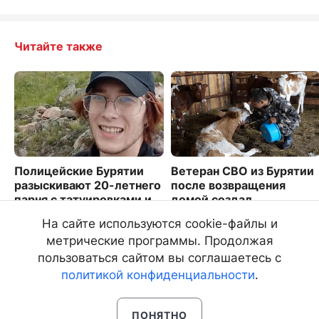
Читайте также
Полицейские Бурятии
Ветеран СВО из Бурятии
разыскивают 20-летнего
после возвращения
парня с татуировками и
домой создал
гитарой
фермерское хозяйство
На сайте используются cookie-файлы и
4648
3825
метрические программы. Продолжая
пользоваться сайтом вы соглашаетесь с
политикой конфиденциальности
.
ПОНЯТНО