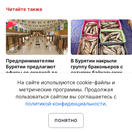
Читайте также
Предпринимателям
В Бурятии накрыли
Бурятии предлагают
группу браконьеров с
офисы со скидкой до
сотнями байкальских
60%
омулей
На сайте используются cookie-файлы и
2422
6785
метрические программы. Продолжая
пользоваться сайтом вы соглашаетесь с
политикой конфиденциальности
.
ПОНЯТНО