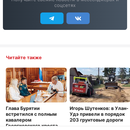
соцсетях
Читайте также
Глава Бурятии
Игорь Шутенков: в Улан-
встретился с полным
Удэ привели в порядок
кавалером
203 грунтовые дороги
Георгиевского креста
1819