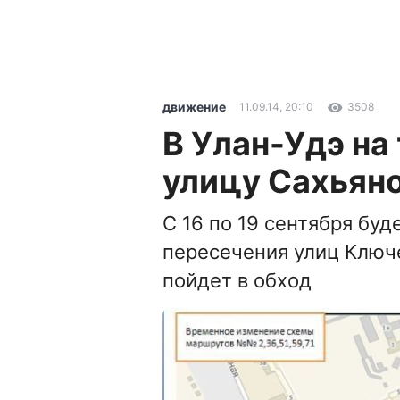
движение
11.09.14, 20:10
3508
В Улан-Удэ на
улицу Сахьян
С 16 по 19 сентября бу
пересечения улиц Ключе
пойдет в обход