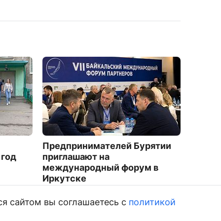
Предпринимателей Бурятии
В Улан
 год
приглашают на
девять
международный форум в
мужчин
Иркутске
смерт
4617
3769
ся сайтом вы соглашаетесь с
политикой