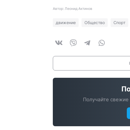
Автор: Леонид Актинов
движение
Общество
Спорт
По
Получайте свежие 