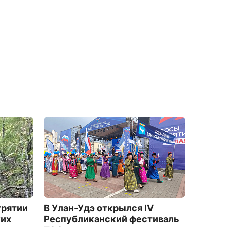
урятии
В Улан-Удэ открылся IV
В Буря
ких
Республиканский фестиваль
Татау