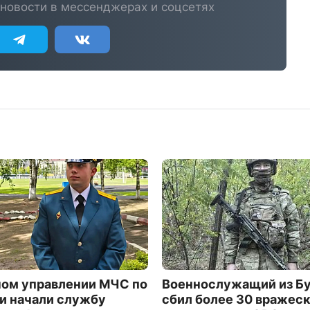
новости в мессенджерах и соцсетях
ном управлении МЧС по
Военнослужащий из Б
и начали службу
сбил более 30 вражес