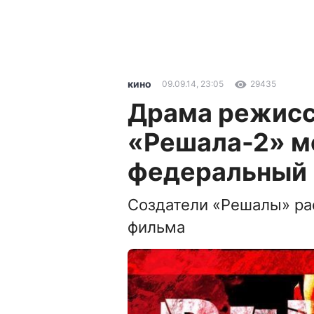
кино
09.09.14, 23:05
29435
Драма режисс
«Решала-2» м
федеральный 
Создатели «Решалы» ра
фильма