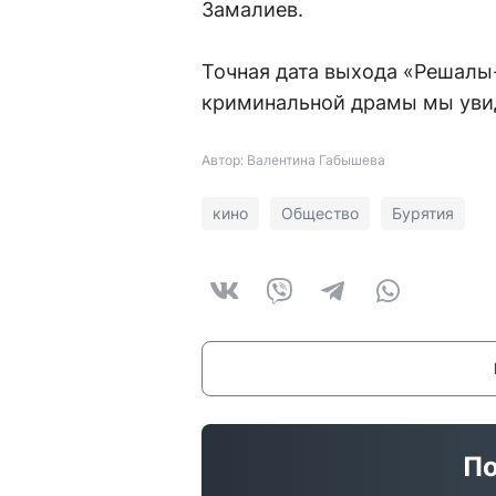
Замалиев.
Точная дата выхода «Решалы
криминальной драмы мы увид
Автор: Валентина Габышева
кино
Общество
Бурятия
По