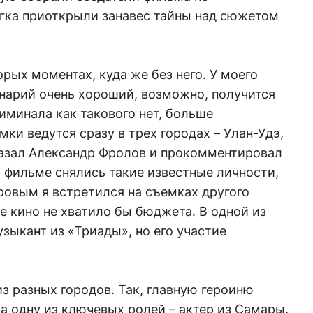
егка приоткрыли занавес тайны над сюжетом
орых моментах, куда же без него. У моего
енарий очень хороший, возможно, получится
иминала как такового нет, больше
ки ведутся сразу в трех городах – Улан-Удэ,
сказал Александр Фролов и прокомментировал
в фильме снялись такие известные личности,
ровым я встретился на съемках другого
ше кино не хватило бы бюджета. В одной из
зыкант из «Триады», но его участие
з разных городов. Так, главную героиню
 а одну из ключевых ролей – актер из Самары.