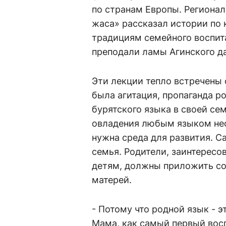
по странам Европы. Региона
жаса» рассказал истории по
традициям семейного воспит
преподали ламы Агинского дац
Эти лекции тепло встречены 
была агитация, пропаганда р
бурятского языка в своей сем
овладения любым языком нео
нужна среда для развития. С
семья. Родители, заинтересо
детям, должны приложить со
матерей.
- Потому что родной язык - э
Мама, как самый первый восп