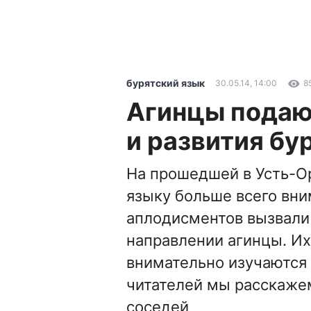
бурятский язык
30.05.14, 14:00
8
Агинцы подаю
и развития бу
На прошедшей в Усть-О
языку больше всего вн
аплодисментов вызвали 
направлении агинцы. Их
внимательно изучаются
читателей мы расскаже
соседей