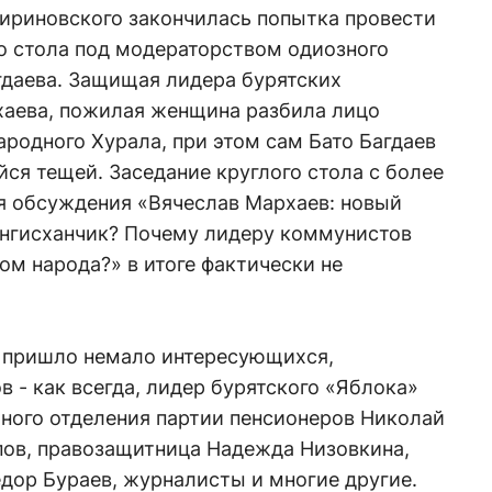
Жириновского закончилась попытка провести
о стола под модераторством одиозного
гдаева. Защищая лидера бурятских
аева, пожилая женщина разбила лицо
родного Хурала, при этом сам Бато Багдаев
йся тещей. Заседание круглого стола с более
я обсуждения «Вячеслав Мархаев: новый
ингисханчик? Почему лидеру коммунистов
ом народа?» в итоге фактически не
а пришло немало интересующихся,
 - как всегда, лидер бурятского «Яблока»
тного отделения партии пенсионеров Николай
пов, правозащитница Надежда Низовкина,
дор Бураев, журналисты и многие другие.