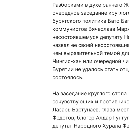
Разборками в духе раннего 
очередное заседание круглог
бурятского политика Бато Ба
коммунистов Вячеслава Марх
несостоявшемуся депутату На
назвал ее своей несостоявше
чем выразительной темой дл
Чингис-хан или очередной ч
Бурятии не удалось стать отц
состоялось.
На заседание круглого стол
сочувствующих и противников
Лазарь Бартунаев, глава мес
Федотов, блогер Алдар Гунту
депутат Народного Хурала Фе