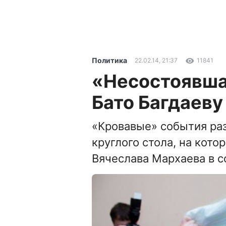
Политика
22.02.14, 21:37
11841
«Несостоявша
Бато Багдаеву
«Кровавые» события раз
круглого стола, на кот
Вячеслава Мархаева в 