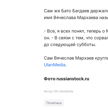
Сам же Бато Багдаев держался
имя Вячеслава Мархаева назы
- Все, я всех понял, теперь о
он. - В связи с тем, что сор
до следующей субботы.
Сам Вячеслав Мархаев кругл
UlanMedia
.
Фото russianstock.ru
Автор: ИА UlanMedia
Политика