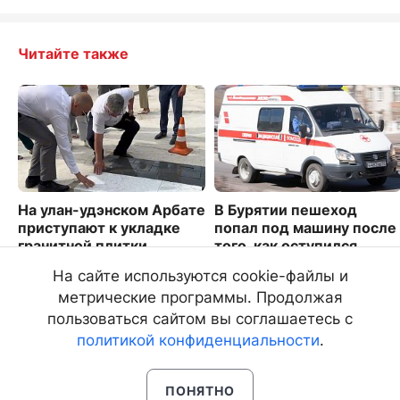
Читайте также
На улан-удэнском Арбате
В Бурятии пешеход
приступают к укладке
попал под машину после
гранитной плитки
того, как оступился
2341
1286
На сайте используются cookie-файлы и
метрические программы. Продолжая
пользоваться сайтом вы соглашаетесь с
политикой конфиденциальности
.
ПОНЯТНО