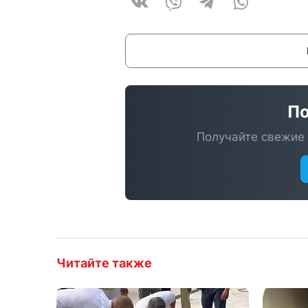
По
Получайте свежие 
Читайте также