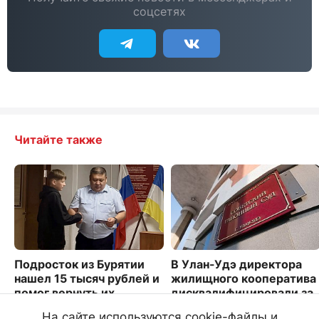
соцсетях
Читайте также
Подросток из Бурятии
В Улан-Удэ директора
нашел 15 тысяч рублей и
жилищного кооператива
помог вернуть их
дисквалифицировали за
пенсионерке
невыплату зарплаты
На сайте используются cookie-файлы и