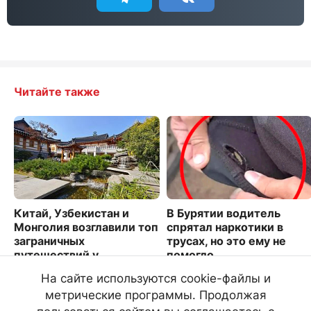
Читайте также
Китай, Узбекистан и
В Бурятии водитель
Монголия возглавили топ
спрятал наркотики в
заграничных
трусах, но это ему не
путешествий у
помогло
дальневосточников
3326
На сайте используются cookie-файлы и
1716
метрические программы. Продолжая