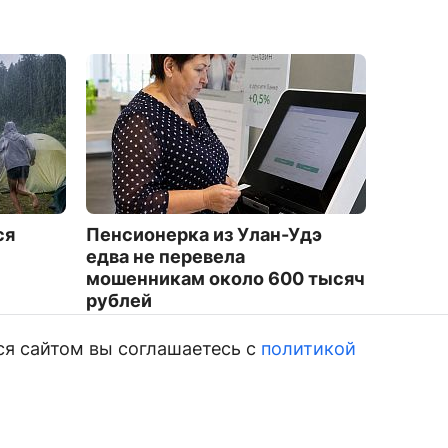
ся
Пенсионерка из Улан-Удэ
На ула
едва не перевела
прист
мошенникам около 600 тысяч
гранит
рублей
2114
2348
ся сайтом вы соглашаетесь с
политикой