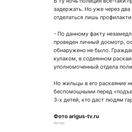
В ту ночь полиция все-таки 
задержать. Но уже через два 
отделаться лишь профилакти
- По данному факту незамедл
проведен личный досмотр, ос
обнаружено не было. Граждан
кулаком, в содеянном раскаи
уполномоченный отдела поли
Но жильцы в его раскаяние не
беспомощными перед «подъе
3-х детей, кто даст людям га
Фото arigus-tv.ru
Автор: