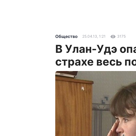
Общество
25.04.13, 1:21
3175
В Улан-Удэ оп
страхе весь п