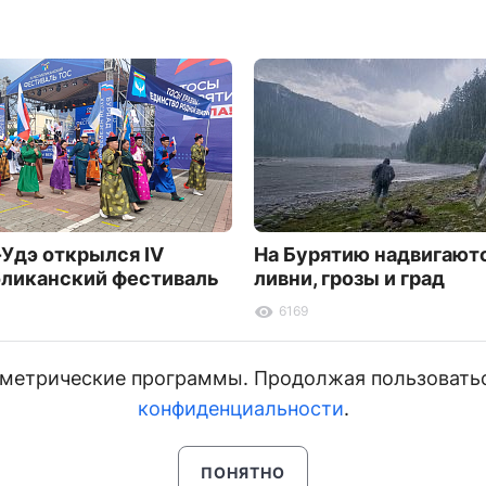
-Удэ открылся IV
На Бурятию надвигают
ликанский фестиваль
ливни, грозы и град
6169
и метрические программы. Продолжая пользовать
конфиденциальности
.
ПОНЯТНО