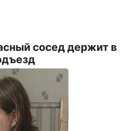
асный сосед держит в
одъезд