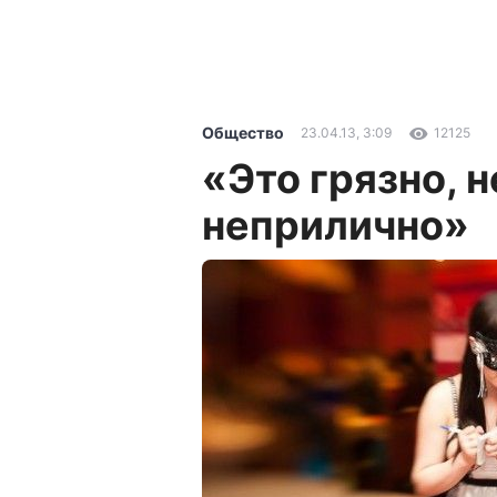
Общество
23.04.13, 3:09
12125
«Это грязно, 
неприлично»