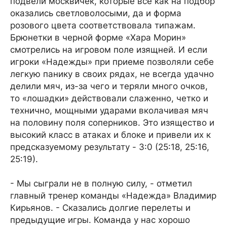
подвели москвичек, которые все как на подбор
оказались светловолосыми, да и форма
розового цвета соответствовала типажам.
Брюнетки в черной форме «Хара Морин»
смотрелись на игровом поле изящней. И если
игроки «Надежды» при приеме позволяли себе
легкую панику в своих рядах, не всегда удачно
делили мяч, из-за чего и теряли много очков,
то «лошадки» действовали слаженно, четко и
технично, мощными ударами вколачивая мяч
на половину поля соперников. Это изящество и
высокий класс в атаках и блоке и привели их к
предсказуемому результату - 3:0 (25:18, 25:16,
25:19).
- Мы сыграли не в полную силу, - отметил
главный тренер команды «Надежда» Владимир
Кирьянов. - Сказались долгие перелеты и
предыдущие игры. Команда у нас хорошо