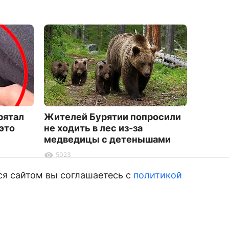
рятал
Жителей Бурятии попросили
Во вре
 это
не ходить в лес из-за
Буряти
медведицы с детенышами
9711
5023
ся сайтом вы соглашаетесь с
политикой