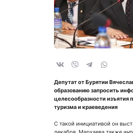
Депутат от Бурятии Вячесла
образованию запросить инф
целесообразности изъятия 
туризма и краеведения
С такой инициативой он выст
декабря. Мархаева также инт