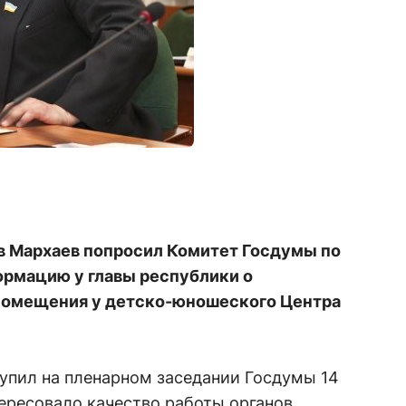
в Мархаев попросил Комитет Госдумы по
ормацию у главы республики о
помещения у детско-юношеского Центра
упил на пленарном заседании Госдумы 14
ересовало качество работы органов