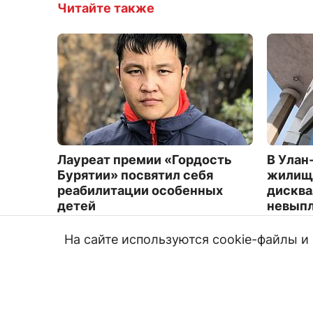
Читайте также
Лауреат премии «Гордость
В Улан
Бурятии» посвятил себя
жилищн
реабилитации особенных
дисква
детей
невыпл
4474
1402
На сайте используются cookie-файлы 