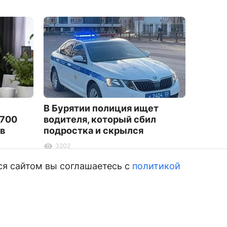
В Бурятии полиция ищет
Улан-
 700
водителя, который сбил
заплат
 в
подростка и скрылся
игнор
3202
2353
ся сайтом вы соглашаетесь с
политикой