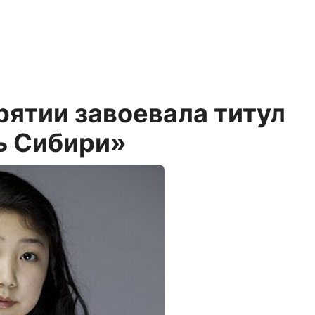
рятии завоевала титул
ь Сибири»