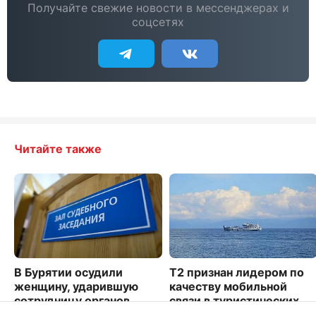
Получайте свежие новости в мессенджерах и
соцсетях
Читайте также
В Бурятии осудили
Т2 признан лидером по
женщину, ударившую
качеству мобильной
сотрудницу органов
связи в туристических
опеки
локациях на Байкале