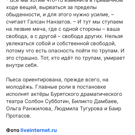
- Все мы хотим что-то изменить в привычном
ходе вещей, вырваться за пределы
обыденности, и для этого нужно усилие, –
считает Галсан Нанзатов. – И тут мы ступаем
на лезвие меча, где с одной стороны – ваша
свобода, а с другой – свобода других. Нельзя
увлекаться собой и собственной свободой,
потому что есть опасность пойти по трупам. И
это страшно. Тот, кто идёт по трупам, умирает
внутри себя.
Пьеса ориентирована, прежде всего, на
молодёжь. Главные роли в постановке
исполнят актёры Бурятского драматического
театра Солбон Субботин, Биликто Дамбаев,
Ольга Ранжилова, Людмила Тугурова и Баир
Протасов.
Фото
liveinternet.ru