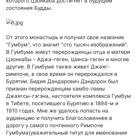
которого Цзонкаба достигнет в будущем
состояния Будды.
От этого монастырь и получил свое название
"Гумбум", что значит "сто тысяч изображений".
В Гумбуме живут перерожденцы отца и матери
Цзонкабы - Аджа-геген, Шинса-геген и многие
другие. В Гумбуме также живет Джаяг-
римпоче, в свое время он перерождался в
Бурятии. Бидия Дандарович Дандорон был
признан перерожденцем хамбо-ламы
Джаягсы-гэгэна, настоятеля комплекса Гумбум
в Тибете, посетившего Бурятию в 1894-м и
1910 годах. Мне же удалось попасть на
аудиенцию и получить благословеннее в
дорогу у самого почтенного Римпоче
Гумбума(уважительный титул для именования